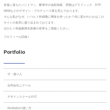
奈落に落ちたバンドマン、断筆中の油彩画家、実態はグラフィック、DTP、
WEBなどのデザイン・プロデュース業を営んでおります。
そんな私がなぜ、いつヒト幹細胞に興味を持ったか？何に惹かれたかはこの
サイトの各所に盛り込まれております。
ぜひヒト幹細胞再生医療の世界をご堪能ください。
プロフィール詳細
Portfolio
ザ・億り人
合同会社ニクール
デザインスクールXYZ
illustratorの使い方