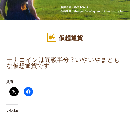
仮想通貨
モナコインは冗談半分？いやいやまとも
な仮想通貨です！
共有:
いいね: